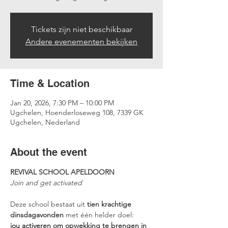
Tickets zijn niet beschikbaar
Andere evenementen bekijken
Time & Location
Jan 20, 2026, 7:30 PM – 10:00 PM
Ugchelen, Hoenderloseweg 108, 7339 GK
Ugchelen, Nederland
About the event
REVIVAL SCHOOL APELDOORN
Join and get activated
Deze school bestaat uit 
tien krachtige 
dinsdagavonden
 met één helder doel:
jou activeren om opwekking te brengen in 