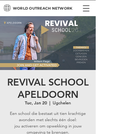
WORLD OUTREACH NETWORK
REVIVAL SCHOOL
APELDOORN
Tue, Jan 20
  |  
Ugchelen
Een school die bestaat uit tien krachtige
avonden met slechts één doel:
jou activeren om opwekking in jouw
omgeving te brengen.