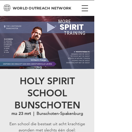
WORLD OUTREACH NETWORK
HOLY SPIRIT
SCHOOL
BUNSCHOTEN
ma 23 mrt
  |  
Bunschoten-Spakenburg
Een school die bestaat uit acht krachtige
avonden met slechts één doel: