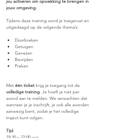
jou activeren om opwekking te brengen in 
jouw omgeving.
Tijdens deze training word je toegerust en 
uitgedaagd op de volgende thema’s:
Doorbreken
Getuigen
Genezen
Bevrijden
Preken
Met 
één ticket
 krijg je toegang tot de 
volledige training
. Je hoeft je niet per 
avond aan te melden. We verwachten dat 
wanneer je je inschrijft, je ook alle avonden 
aanwezig bent, zodat je het volledige 
traject kunt volgen.
Tijd
19:30 – 22:00 uur