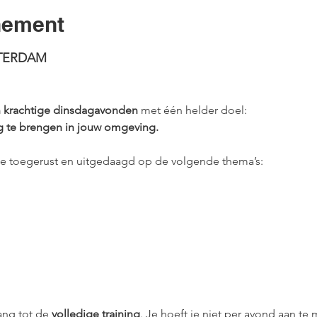
nement
TERDAM
n krachtige dinsdagavonden
 met één helder doel:
g te brengen in jouw omgeving.
 je toegerust en uitgedaagd op de volgende thema’s:
ang tot de 
volledige training
. Je hoeft je niet per avond aan t