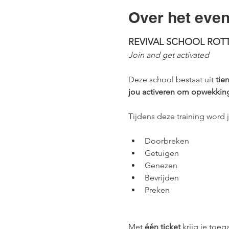
Over het eve
REVIVAL SCHOOL ROT
Join and get activated
Deze school bestaat uit 
tie
jou activeren om opwekkin
Tijdens deze training word
Doorbreken
Getuigen
Genezen
Bevrijden
Preken
Met 
één ticket
 krijg je toeg