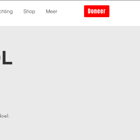
Doneer
chting
Shop
Meer
OL
doel: