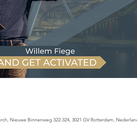
e
urch, Nieuwe Binnenweg 322-324, 3021 GV Rotterdam, Nederlan