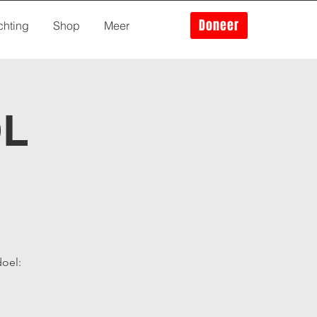
Doneer
chting
Shop
Meer
OL
doel: