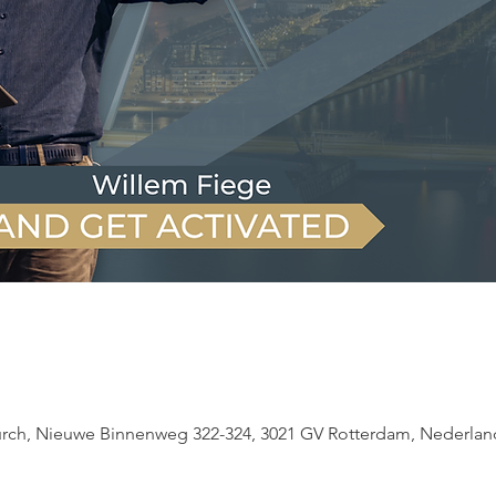
e
urch, Nieuwe Binnenweg 322-324, 3021 GV Rotterdam, Nederlan