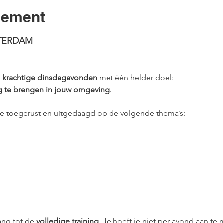
nement
TERDAM
n krachtige dinsdagavonden
 met één helder doel:
g te brengen in jouw omgeving.
 je toegerust en uitgedaagd op de volgende thema’s:
ang tot de 
volledige training
. Je hoeft je niet per avond aan t