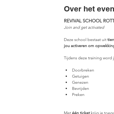
Over het eve
REVIVAL SCHOOL ROT
Join and get activated
Deze school bestaat uit 
tie
jou activeren om opwekkin
Tijdens deze training word
Doorbreken
Getuigen
Genezen
Bevrijden
Preken
Met 
één ticket
 krijg je toeg